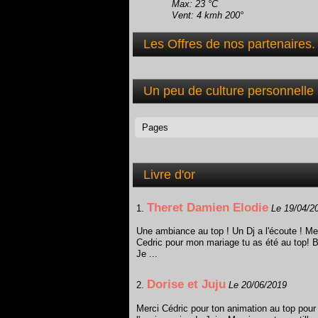
Max: 23 °C
Vent: 4 kmh 200°
Les Offres de nos partenaires.
Un peu de culture personnelle
Livre d'or
Theret Damien Elodie
1.
Le 19/04/2
Une ambiance au top ! Un Dj a l'écoute ! Me
Cedric pour mon mariage tu as été au top! B
Je ...
Dorise et Juju
2.
Le 20/06/2019
Merci Cédric pour ton animation au top pour