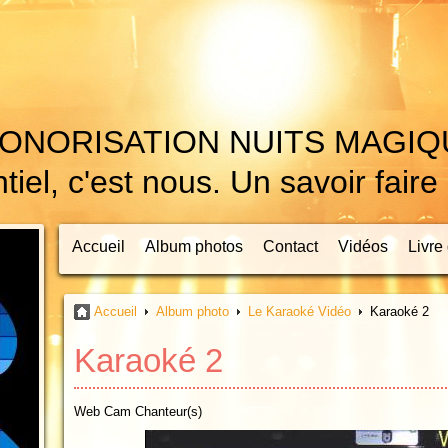
ONORISATION NUITS MAGI
el, c'est nous. Un savoir faire
Accueil
Album photos
Contact
Vidéos
Livre 
Accueil
Album photo
Le Karaoké Vidéo
Karaoké 2
Karaoké 2
Web Cam Chanteur(s)