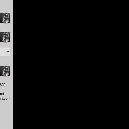
022
rci
ravo !