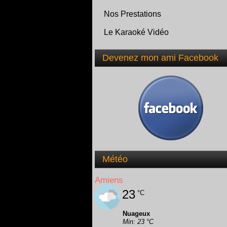
Nos Prestations
Le Karaoké Vidéo
Devenez mon ami Facebook
Météo
Amiens
23
°C
Nuageux
Min: 23 °C