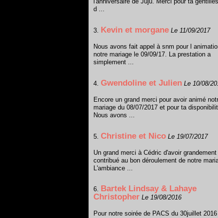
l'anniversaire de Juju. Merci pour ta gentille
d ...
Kevin et morgane
3.
Le 11/09/2017
Nous avons fait appel à snm pour l animati
notre mariage le 09/09/17. La prestation a
simplement ...
Gwendoline et Julien
4.
Le 10/08/20
Encore un grand merci pour avoir animé not
mariage du 08/07/2017 et pour ta disponibilit
Nous avons ...
Christine et Nico
5.
Le 19/07/2017
Un grand merci à Cédric d'avoir grandement
contribué au bon déroulement de notre mari
L'ambiance ...
Bartek Lindsay & Lahaye
6.
Christopher
Le 19/08/2016
Pour notre soirée de PACS du 30juillet 201