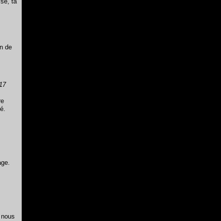
sse, ta
on de
17
re
é.
age.
6 nous