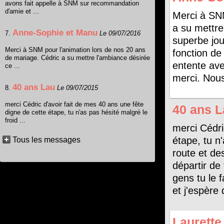
avons fait appelle à SNM sur recommandation
d'amie et ...
Merci à SNM
a su mettre
Anne-Sophie et Manu
7.
Le 09/07/2016
superbe jou
Merci à SNM pour l'animation lors de nos 20 ans
fonction de
de mariage. Cédric a su mettre l'ambiance désirée
entente avec
ce ...
merci. Nou
40 ans Lau
8.
Le 09/07/2015
merci Cédric d'avoir fait de mes 40 ans une fête
40 ans 
digne de cette étape, tu n'as pas hésité malgré le
froid ...
merci Cédri
étape, tu n'
Tous les messages
route et de
départir de
gens tu le 
et j'espère
Laurette