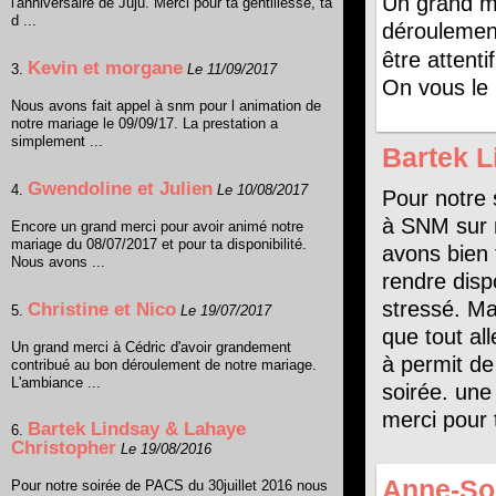
Un grand me
l'anniversaire de Juju. Merci pour ta gentillesse, ta
d ...
déroulement
être attent
Kevin et morgane
3.
Le 11/09/2017
On vous le 
Nous avons fait appel à snm pour l animation de
notre mariage le 09/09/17. La prestation a
simplement ...
Bartek L
Gwendoline et Julien
4.
Le 10/08/2017
Pour notre 
à SNM sur 
Encore un grand merci pour avoir animé notre
mariage du 08/07/2017 et pour ta disponibilité.
avons bien 
Nous avons ...
rendre disp
stressé. Ma
Christine et Nico
5.
Le 19/07/2017
que tout al
Un grand merci à Cédric d'avoir grandement
à permit de 
contribué au bon déroulement de notre mariage.
L'ambiance ...
soirée. une
merci pour to
Bartek Lindsay & Lahaye
6.
Christopher
Le 19/08/2016
Anne-So
Pour notre soirée de PACS du 30juillet 2016 nous