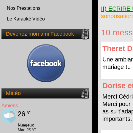
II) ECRIR
Nos Prestations
sonorisatio
Le Karaoké Vidéo
10 messa
Devenez mon ami Facebook
Theret D
Une ambianc
mariage tu
Dorise e
Météo
Merci Cédri
Merci pour t
Amiens
as su t'ada
26
°C
importants.
Nuageux
Min: 26 °C