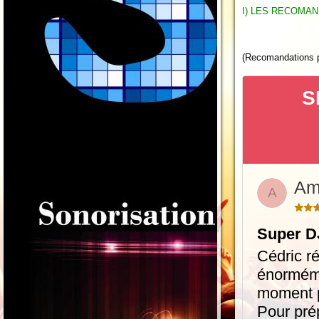
I) LES RECOMAN
(Recomandations pu
S
Am
A
Super D
Cédric ré
énorméme
moment p
Pour pré