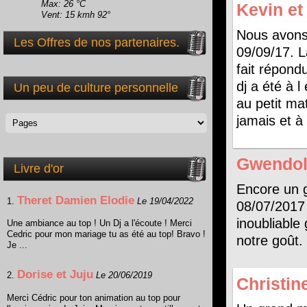
Max: 26 °C
Kevin e
Vent: 15 kmh 92°
Nous avons 
Les Offres de nos partenaires.
09/09/17. L
fait répond
dj a été à l
Un peu de culture personnelle
au petit ma
jamais et à
Gwendoli
Livre d'or
Encore un 
Theret Damien Elodie
1.
Le 19/04/2022
08/07/2017 
inoubliable
Une ambiance au top ! Un Dj a l'écoute ! Merci
Cedric pour mon mariage tu as été au top! Bravo !
notre goût.
Je ...
Dorise et Juju
2.
Le 20/06/2019
Christin
Merci Cédric pour ton animation au top pour