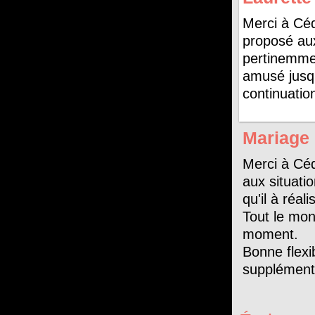
Merci à Céd
proposé aux
pertinemmen
amusé jusqu'
continuatio
Mariage
Merci à Céd
aux situati
qu'il à réal
Tout le mon
moment.
Bonne flexi
supplément