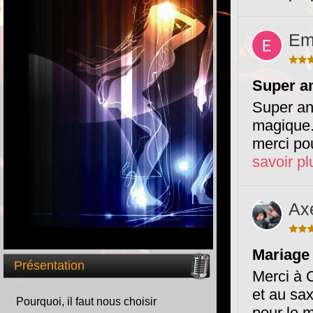
Em
Super a
Super an
magique.
merci pou
savoir pl
Ax
Mariage 
Présentation
Merci à C
et au sa
Pourquoi, il faut nous choisir
pour le 