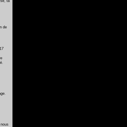
sse, ta
on de
17
re
é.
age.
6 nous