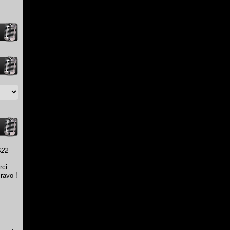
022
rci
ravo !