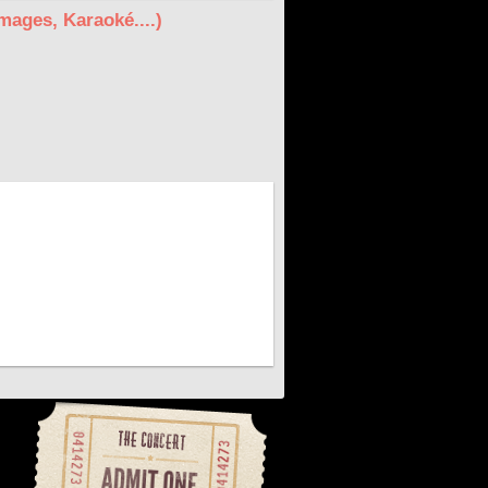
mages, Karaoké....)