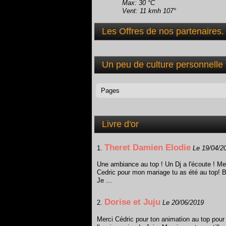
Max: 30 °C
Vent: 11 kmh 107°
Les Offres de nos partenaires.
Un peu de culture personnelle
Livre d'or
Theret Damien Elodie
1.
Le 19/04/2
Une ambiance au top ! Un Dj a l'écoute ! Me
Cedric pour mon mariage tu as été au top! B
Je ...
Dorise et Juju
2.
Le 20/06/2019
Merci Cédric pour ton animation au top pour