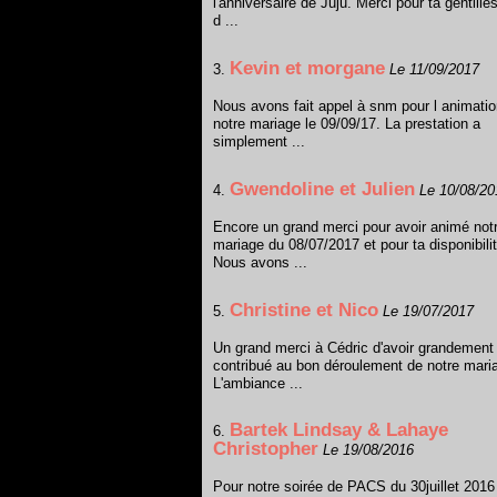
l'anniversaire de Juju. Merci pour ta gentille
d ...
Kevin et morgane
3.
Le 11/09/2017
Nous avons fait appel à snm pour l animati
notre mariage le 09/09/17. La prestation a
simplement ...
Gwendoline et Julien
4.
Le 10/08/20
Encore un grand merci pour avoir animé not
mariage du 08/07/2017 et pour ta disponibilit
Nous avons ...
Christine et Nico
5.
Le 19/07/2017
Un grand merci à Cédric d'avoir grandement
contribué au bon déroulement de notre mari
L'ambiance ...
Bartek Lindsay & Lahaye
6.
Christopher
Le 19/08/2016
Pour notre soirée de PACS du 30juillet 201