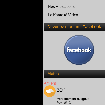
Nos Prestations
Le Karaoké Vidéo
Devenez mon ami Facebook
Météo
Amiens
30
°C
Partiellement nuageux
Min: 30 °C