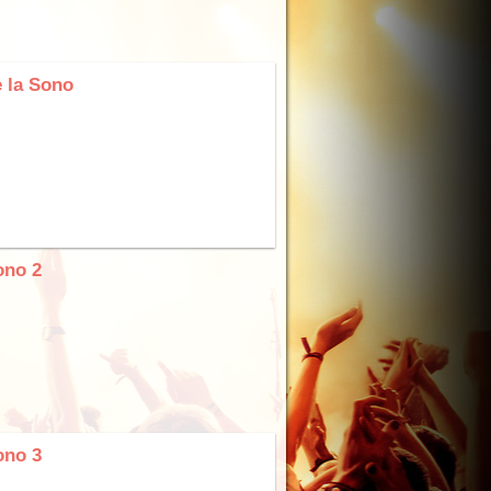
 la Sono
ono 2
ono 3