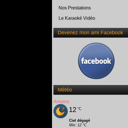
Nos Prestations
Le Karaoké Vidéo
Devenez mon ami Facebook
Météo
Amiens
12
°C
Ciel dégagé
Min: 12 °C