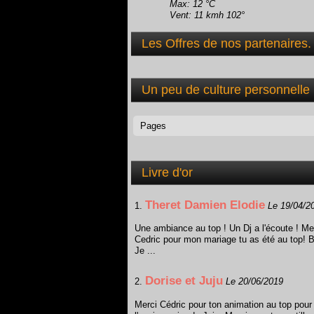
Max: 12 °C
Vent: 11 kmh 102°
Les Offres de nos partenaires.
Un peu de culture personnelle
Livre d'or
Theret Damien Elodie
1.
Le 19/04/2
Une ambiance au top ! Un Dj a l'écoute ! Me
Cedric pour mon mariage tu as été au top! B
Je ...
Dorise et Juju
2.
Le 20/06/2019
Merci Cédric pour ton animation au top pour