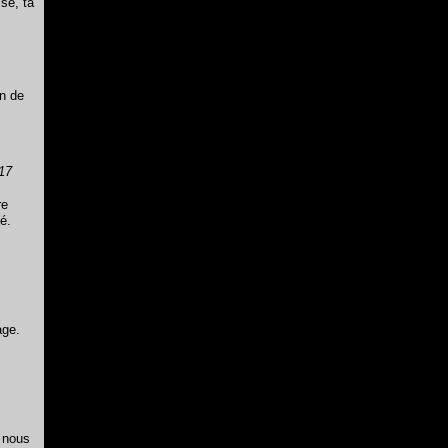
sse, ta
on de
17
re
é.
age.
6 nous