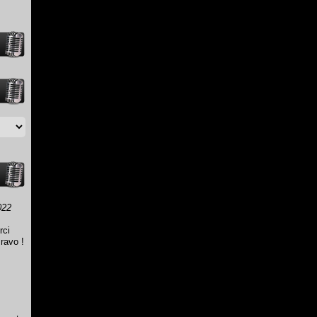
022
rci
ravo !