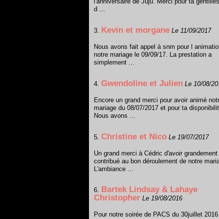
l'anniversaire de Juju. Merci pour ta gentille
d ...
Kevin et morgane
3.
Le 11/09/2017
Nous avons fait appel à snm pour l animati
notre mariage le 09/09/17. La prestation a
simplement ...
Gwendoline et Julien
4.
Le 10/08/20
Encore un grand merci pour avoir animé not
mariage du 08/07/2017 et pour ta disponibilit
Nous avons ...
Christine et Nico
5.
Le 19/07/2017
Un grand merci à Cédric d'avoir grandement
contribué au bon déroulement de notre mari
L'ambiance ...
Bartek Lindsay & Lahaye
6.
Christopher
Le 19/08/2016
Pour notre soirée de PACS du 30juillet 201