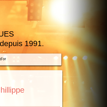
QUES
 depuis 1991.
d'or
hillippe