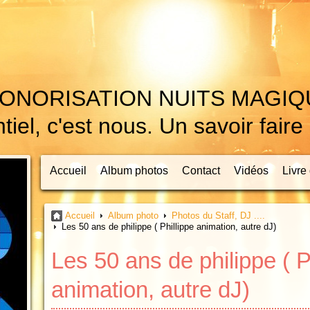
ONORISATION NUITS MAGI
el, c'est nous. Un savoir faire
Accueil
Album photos
Contact
Vidéos
Livre 
Accueil
Album photo
Photos du Staff, DJ ....
Les 50 ans de philippe ( Phillippe animation, autre dJ)
Les 50 ans de philippe ( P
animation, autre dJ)