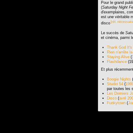
Pour le grand publ
(
Saturday Night F
d'exemplaires, co
est une véritable m
[réf. nécessaire
disco
Le succès de
Satu
et cinéma, parmi le
Thank God It's
Rien n'arrête l
Staying Alive
(
Flashdance
(19
Et plus récemment
Boogie Nights
Studio 54
(
199
par toutes les 
Les Derniers J
Disco
(
avril 20
Funkytown
(
Ja