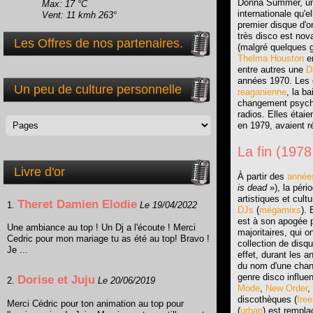
Donna Summer, u
Max: 17 °C
internationale qu'e
Vent: 11 kmh 263°
premier disque d'o
très disco est nova
Les Offres de nos partenaires.
(malgré quelques
Thelma Houston
e
entre autres une
D
années 1970. Les c
Un peu de culture personnelle
reaganienne
, la b
changement psycho
radios. Elles étai
en 1979, avaient r
La fin (1978
Livre d'or
À partir des
année
is dead
»), la péri
artistiques et cul
Theret Damien Elodie
1.
Le 19/04/2022
DJs
(
mégamixs
). 
est à son apogée p
Une ambiance au top ! Un Dj a l'écoute ! Merci
majoritaires, qui o
Cedric pour mon mariage tu as été au top! Bravo !
collection de disqu
Je ...
effet, durant les 
du nom d'une chan
genre disco influ
Dorise et Juju
2.
Le 20/06/2019
Mode
,
New Order
,
discothèques (
free
Merci Cédric pour ton animation au top pour
(
urban
) est rempla