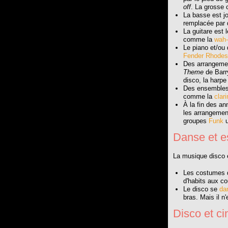
off
. La grosse 
La basse est j
remplacée par
La guitare est
comme la
wah
Le piano et/ou
Fender Rhodes
Des arrangemen
Theme
de Barr
disco, la harpe 
Des ensembles
comme la
clari
À la fin des 
les arrangemen
groupes
Funk
u
Danse et e
La musique disco 
Les costumes d
d'habits aux co
Le disco se
da
bras. Mais il n
Disco et c