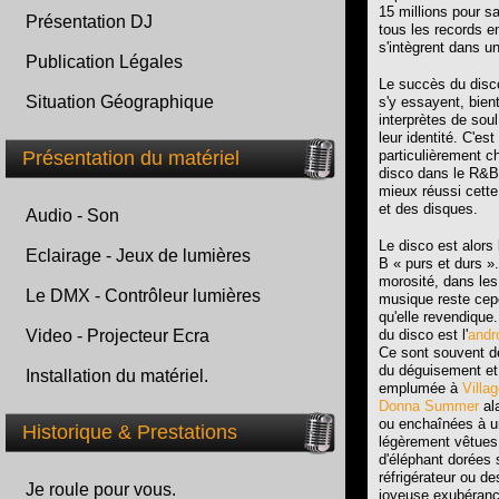
15 millions pour s
Présentation DJ
tous les records e
s'intègrent dans u
Publication Légales
Le succès du disco
Situation Géographique
s'y essayent, bien
interprètes de sou
leur identité. C'es
Présentation du matériel
particulièrement c
disco dans le R&B,
mieux réussi cette
et des disques.
Audio - Son
Le disco est alors
Eclairage - Jeux de lumières
B « purs et durs »
morosité, dans les
Le DMX - Contrôleur lumières
musique reste cepe
qu'elle revendique
Video - Projecteur Ecra
du disco est l'
andr
Ce sont souvent de
du déguisement et
Installation du matériel.
emplumée à
Villa
Donna Summer
al
ou enchaînées à u
Historique & Prestations
légèrement vêtues
d'éléphant dorées 
réfrigérateur ou d
Je roule pour vous.
joyeuse exubérance