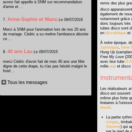
avons fait appelle à SNM sur recommandation
remix des plus gr
d'amie et ...
disco apparaissen
également de nouve
Anne-Sophie et Manu
notamment grâce
7.
Le 09/07/2016
donc toujours très
tubes disco sont d
Merci à SNM pour l'animation lors de nos 20 ans
en
discothèque
et 
de mariage. Cédric a su mettre l'ambiance désirée
ce ...
À notre époque, d
Jamiroquai
,
Irene 
40 ans Lau
8.
Le 09/07/2015
Hung Up
(samplan
Free My Love
(200
merci Cédric d'avoir fait de mes 40 ans une fête
avec leur tube
D.A
digne de cette étape, tu n'as pas hésité malgré le
mêle
pop
et disco 
froid ...
Instrument
Tous les messages
Les réalisateurs a
disco est souvent 
même plus forte qu
linéaires à l'uniss
reverb
.
La partie rythm
congas
, timba
Summer
) qui 
par le pied de 