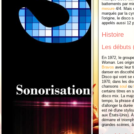
battements par min
mesure
4/4. Mais 
marqués par la cym
l'origine, le disco
appelés aussi 12 
Histoire
Les débuts 
En 1972, le groupe
Woman
. Les orig
Bravos
avec leur t
danser en discothè
Disco qui vont se 
1970, dans les di
chansons
soul
ou
certains titres en 
disco mix. La major
tempo, la phrase de
d'allonger la durée
est né d'une styli
aux États-Unis). 
démarre et triomp
grandes scènes, à 