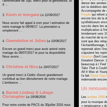
l'anniversaire de Juju. Merci pour ta gentillesse, ta
danse des années 
d ...
est la réédition d
Accompagnée de « 
Kevin et morgane
People
qui refont 
3.
Le 11/09/2017
encore lors de la 
synthétiseurs en
Nous avons fait appel à snm pour l animation de
succès dans les a
notre mariage le 09/09/17. La prestation a
multiplication à l'
simplement ...
timidement vers 1
du marché de la m
Gwendoline et Julien
4.
Le 10/08/2017
sont que des reliq
l’échantillonnage, 
Encore un grand merci pour avoir animé notre
reprenait alors l'i
mariage du 08/07/2017 et pour ta disponibilité.
s'ajoutent les repr
Nous avons ...
Houston
Don't Le
Greatest Dancer
.
beaucoup à
I Feel
Christine et Nico
5.
Le 19/07/2017
Take That
à
Could
All It Was
et
Youn
Un grand merci à Cédric d'avoir grandement
l'a fait
Gloria Gayn
contribué au bon déroulement de notre mariage.
redemande encore 
L'ambiance ...
Un renouve
Bartek Lindsay & Lahaye
6.
Christopher
Les
années 2000
m
Le 19/08/2016
pour la musique d
Pour notre soirée de PACS du 30juillet 2016 nous
« renaissance » d