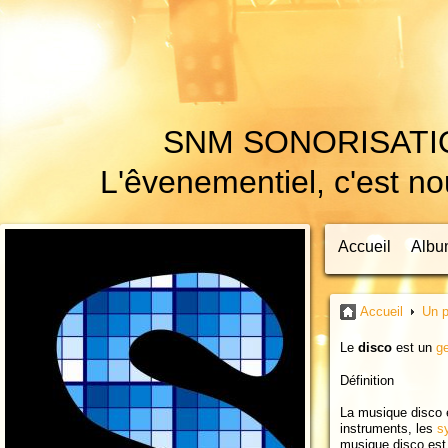
SNM SONORISATI
L'êvenementiel, c'est nou
Accueil
Albu
Accueil
Un p
Le
disco
est un
g
Définition
La musique disco e
instruments, les
s
musique disco est