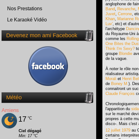
anglophone de fair
Nos Prestations
Band
,
Revanche
,
Juvet
,
Cerrone
, etc
Khan
,
Marianne R
Le Karaoké Vidéo
Luv'
, etc) et d'au
l'archétype
Dancin
du Royaume-Uni à l
Devenez mon ami Facebook
comme les
Rollin
One Bites the Dus
Think I'm Sexy?
to
groupe
Blondie
av
de la vague.
À noter le rôle n
réalisateur artisti
Morali
et
Henri Bel
de
Boney M.
). Des
connaitront un suc
Claude François
co
Météo
Chronologiquement,
l'apparition du
sida
Amiens
sur le marché devin
17
°C
propres à cette mu
disco-. Mais c'est
12
juillet
1979
au C
Ciel dégagé
certains interprèt
Min: 17 °C