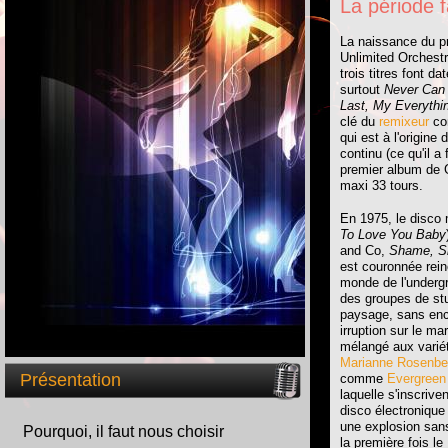
La période 
La naissance du pr
Unlimited Orchest
trois titres font da
surtout
Never Can
Last, My Everythi
clé du
remixeur
co
qui est à l'origin
continu (ce qu'il a
premier album de G
maxi 33 tours.
En 1975, le disco
To Love You Baby
and Co,
Shame, S
est couronnée rei
monde de l'underg
des groupes de st
paysage, sans enc
irruption sur le m
mélangé aux varié
Marianne Rosenbe
Présentation
comme
Evergreen
laquelle s'inscri
disco électronique
une explosion sans
Pourquoi, il faut nous choisir
la première fois le